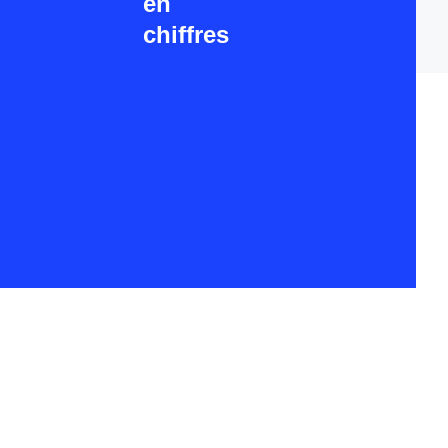
en
chiffres