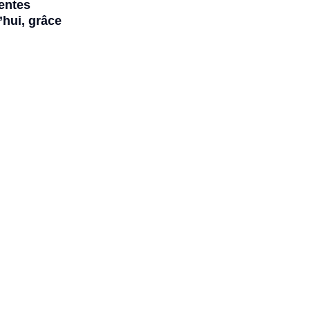
rentes
hui, grâce
n