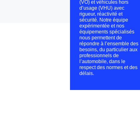
(VO) et véhicules hors
d’usage (VHU) avec
rigueur, réactivité et
sécurité. Notre équipe
expérimentée et nos
équipements spécialisés
nous permettent de
répondre à l’ensemble des
besoins, du particulier aux
professionnels de
l’automobile, dans le
respect des normes et des
délais.